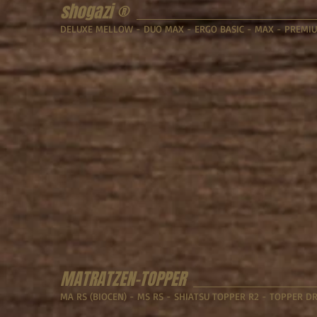
shogazi
®
DELUXE MELLOW - DUO MAX - ERGO BASIC - MAX - PREMI
MATRATZEN-TOPPER
MA RS (BIOCEN) - MS RS - SHIATSU TOPPER R2 - TOPPER D