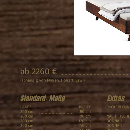
ab 2260 €
(abhängig von Maßen, Holzart, usw.)
Standard- Maße
Extras
LÄNGE
BREITE
RÜCKENLEHN
200 cm
90 cm
200 cm
100 cm
NACHTTISCHE
200 cm
120 cm
DONNA 1
200 cm
140 cm
DONNA 2
200 cm
160 cm
DONNA 3